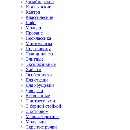
Дизайнерские
Итальянские
Кантри
Классические
Лофт
Модерн
Прованс
Неоклассика
Минимализм
Под старину
Скандинавские
Элитные
Эксклюзивные
Хай-тек
Особенности
Для студии
Для хрущевки
Для дачи
Встроенные
С антресолями
С барной стойкой
С островом
Малогабаритные
Модульные
Скрытые ручки