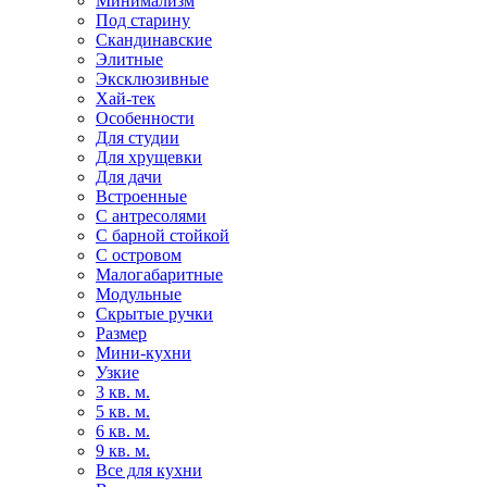
Минимализм
Под старину
Скандинавские
Элитные
Эксклюзивные
Хай-тек
Особенности
Для студии
Для хрущевки
Для дачи
Встроенные
С антресолями
С барной стойкой
С островом
Малогабаритные
Модульные
Скрытые ручки
Размер
Мини-кухни
Узкие
3 кв. м.
5 кв. м.
6 кв. м.
9 кв. м.
Все для кухни