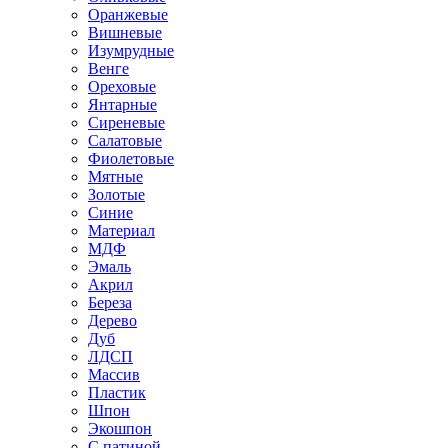
Оранжевые
Вишневые
Изумрудные
Венге
Ореховые
Янтарные
Сиреневые
Салатовые
Фиолетовые
Мятные
Золотые
Синие
Материал
МДФ
Эмаль
Акрил
Береза
Дерево
Дуб
ЛДСП
Массив
Пластик
Шпон
Экошпон
С патиной