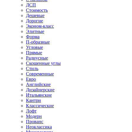
ДСП
Стоимость
Дешевые
Дорогие
Эконом-класс
Элитные
Форма
П-образные
Угловые
Прямые
Радиусные
Скошенные углы
Стиль
Современные
Евро
Английские
Дизайнерские
Итальянские
Кантри
Классические
Лофт
Модерн
Прованс
Неоклассика