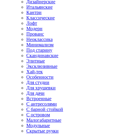
Дизайнерские
Итальянские
Кантри
Классические
Лофт
Модерн
Прованс
Неоклассика
Минимализм
Под старину
Скандинавские
Элитные
Эксклюзивные
Хай-тек
Особенности
Для студии
Для хрущевки
Для дачи
Встроенные
С антресолями
С барной стойкой
С островом
Малогабаритные
Модульные
Скрытые ручки