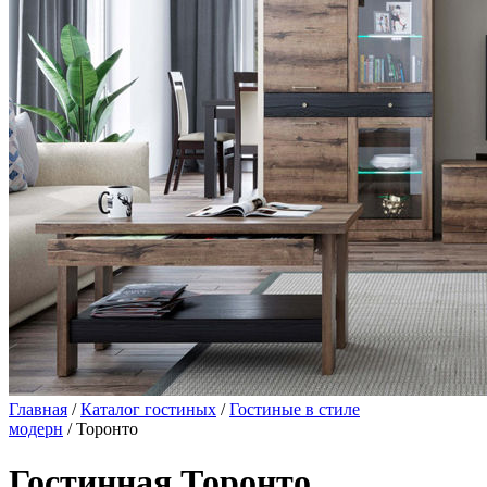
Главная
/
Каталог гостиных
/
Гостиные в стиле
модерн
/ Торонто
Гостинная Торонто