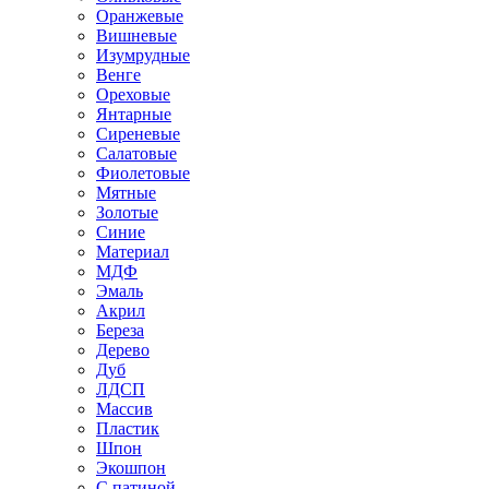
Оранжевые
Вишневые
Изумрудные
Венге
Ореховые
Янтарные
Сиреневые
Салатовые
Фиолетовые
Мятные
Золотые
Синие
Материал
МДФ
Эмаль
Акрил
Береза
Дерево
Дуб
ЛДСП
Массив
Пластик
Шпон
Экошпон
С патиной