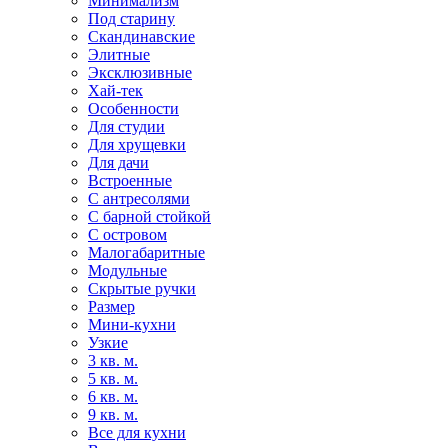
Минимализм
Под старину
Скандинавские
Элитные
Эксклюзивные
Хай-тек
Особенности
Для студии
Для хрущевки
Для дачи
Встроенные
С антресолями
С барной стойкой
С островом
Малогабаритные
Модульные
Скрытые ручки
Размер
Мини-кухни
Узкие
3 кв. м.
5 кв. м.
6 кв. м.
9 кв. м.
Все для кухни