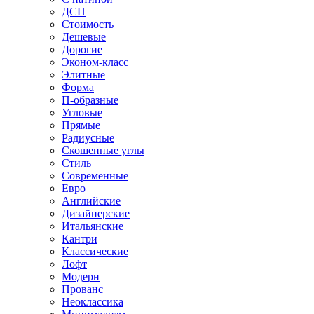
ДСП
Стоимость
Дешевые
Дорогие
Эконом-класс
Элитные
Форма
П-образные
Угловые
Прямые
Радиусные
Скошенные углы
Стиль
Современные
Евро
Английские
Дизайнерские
Итальянские
Кантри
Классические
Лофт
Модерн
Прованс
Неоклассика