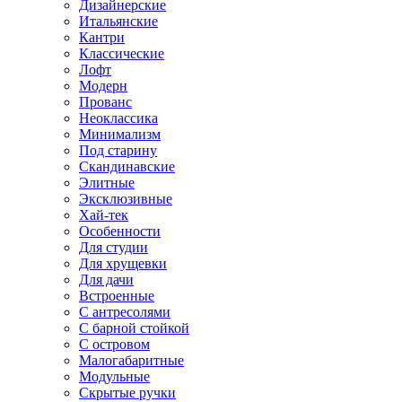
Дизайнерские
Итальянские
Кантри
Классические
Лофт
Модерн
Прованс
Неоклассика
Минимализм
Под старину
Скандинавские
Элитные
Эксклюзивные
Хай-тек
Особенности
Для студии
Для хрущевки
Для дачи
Встроенные
С антресолями
С барной стойкой
С островом
Малогабаритные
Модульные
Скрытые ручки