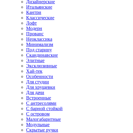
Дизайнерские
Итальянские
Кантри
Классические
Лофт
Модерн
Прованс
Неоклассика
Минимализм
Под старину
Скандинавские
Элитные
Эксклюзивные
Хай-тек
Особенности
Для студии
Для хрущевки
Для дачи
Встроенные
С антресолями
С барной стойкой
С островом
Малогабаритные
Модульные
Скрытые ручки