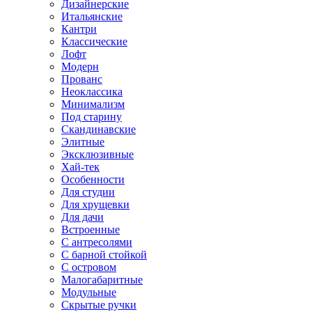
Дизайнерские
Итальянские
Кантри
Классические
Лофт
Модерн
Прованс
Неоклассика
Минимализм
Под старину
Скандинавские
Элитные
Эксклюзивные
Хай-тек
Особенности
Для студии
Для хрущевки
Для дачи
Встроенные
С антресолями
С барной стойкой
С островом
Малогабаритные
Модульные
Скрытые ручки