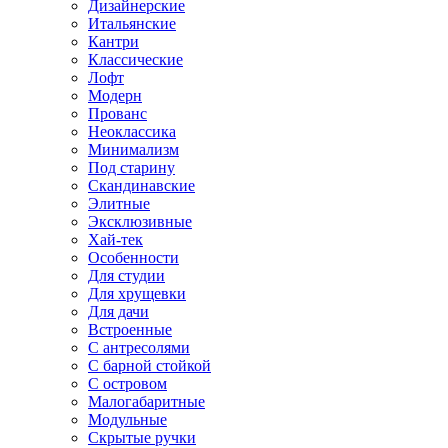
Дизайнерские
Итальянские
Кантри
Классические
Лофт
Модерн
Прованс
Неоклассика
Минимализм
Под старину
Скандинавские
Элитные
Эксклюзивные
Хай-тек
Особенности
Для студии
Для хрущевки
Для дачи
Встроенные
С антресолями
С барной стойкой
С островом
Малогабаритные
Модульные
Скрытые ручки