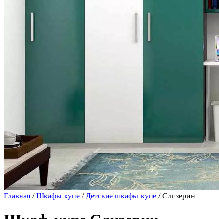
Главная
/
Шкафы-купе
/
Детские шкафы-купе
/ Слизерин