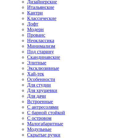
Дизайнерские
Итальянские
Кантри
Классические
Лофт
Модерн
Прованс
Неоклассика
Минимализм
Под старину
Скандинавские
Элитные
Эксклюзивные
Хай-тек
Особенности
Для студии
Для хрущевки
Для дачи
Встроенные
С антресолями
С барной стойкой
С островом
Малогабаритные
Модульные
Скрытые ручки