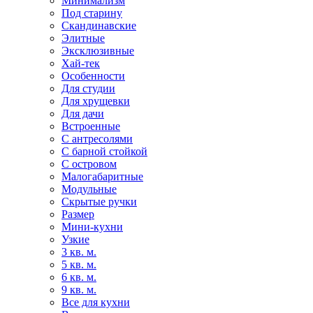
Минимализм
Под старину
Скандинавские
Элитные
Эксклюзивные
Хай-тек
Особенности
Для студии
Для хрущевки
Для дачи
Встроенные
С антресолями
С барной стойкой
С островом
Малогабаритные
Модульные
Скрытые ручки
Размер
Мини-кухни
Узкие
3 кв. м.
5 кв. м.
6 кв. м.
9 кв. м.
Все для кухни