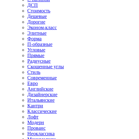
ДСП
Стоимость
Дешевые
Дорогие
Эконом-класс
Элитные
Форма
П-образные
Угловые
Прямые
Радиусные
Скошенные углы
Стиль
Современные
Евро
Английские
Дизайнерские
Итальянские
Кантри
Классические
Лофт
Модерн
Прованс
Неоклассика