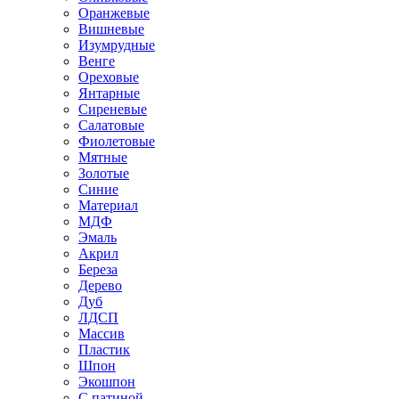
Оранжевые
Вишневые
Изумрудные
Венге
Ореховые
Янтарные
Сиреневые
Салатовые
Фиолетовые
Мятные
Золотые
Синие
Материал
МДФ
Эмаль
Акрил
Береза
Дерево
Дуб
ЛДСП
Массив
Пластик
Шпон
Экошпон
С патиной