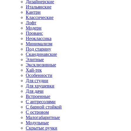
Дизайнерские
Итальянские
Кантри
Классические
Лофт
Модерн
Прованс
Неоклассика
Минимализм
Под старину
Скандинавские
Элитные
Эксклюзивные
Хай-тек
Особенности
Для студии
Для хрущевки
Для дачи
Встроенные
С антресолями
С барной стойкой
С островом
Малогабаритные
Модульные
Скрытые ручки