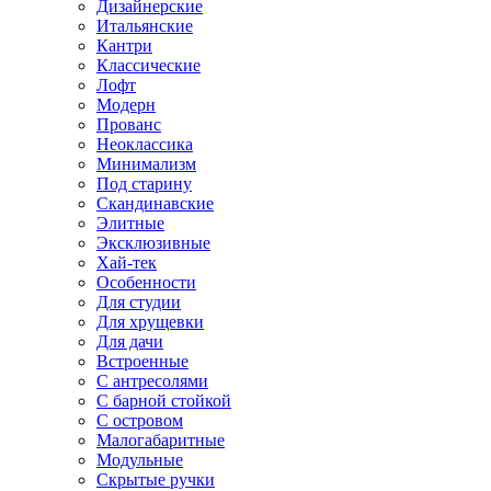
Дизайнерские
Итальянские
Кантри
Классические
Лофт
Модерн
Прованс
Неоклассика
Минимализм
Под старину
Скандинавские
Элитные
Эксклюзивные
Хай-тек
Особенности
Для студии
Для хрущевки
Для дачи
Встроенные
С антресолями
С барной стойкой
С островом
Малогабаритные
Модульные
Скрытые ручки