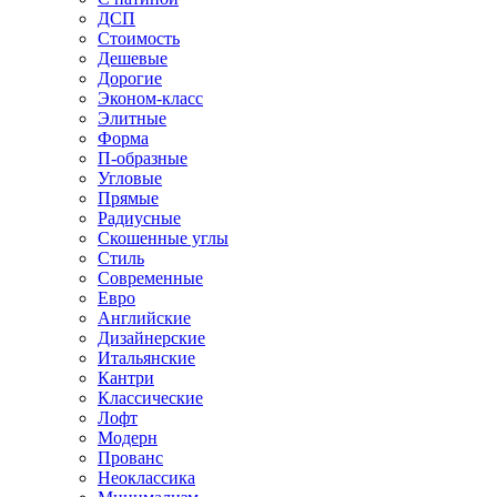
ДСП
Стоимость
Дешевые
Дорогие
Эконом-класс
Элитные
Форма
П-образные
Угловые
Прямые
Радиусные
Скошенные углы
Стиль
Современные
Евро
Английские
Дизайнерские
Итальянские
Кантри
Классические
Лофт
Модерн
Прованс
Неоклассика