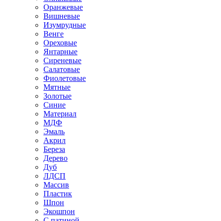
Оранжевые
Вишневые
Изумрудные
Венге
Ореховые
Янтарные
Сиреневые
Салатовые
Фиолетовые
Мятные
Золотые
Синие
Материал
МДФ
Эмаль
Акрил
Береза
Дерево
Дуб
ЛДСП
Массив
Пластик
Шпон
Экошпон
С патиной