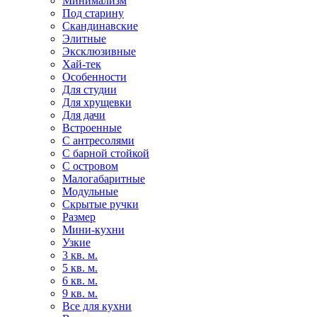
Минимализм
Под старину
Скандинавские
Элитные
Эксклюзивные
Хай-тек
Особенности
Для студии
Для хрущевки
Для дачи
Встроенные
С антресолями
С барной стойкой
С островом
Малогабаритные
Модульные
Скрытые ручки
Размер
Мини-кухни
Узкие
3 кв. м.
5 кв. м.
6 кв. м.
9 кв. м.
Все для кухни