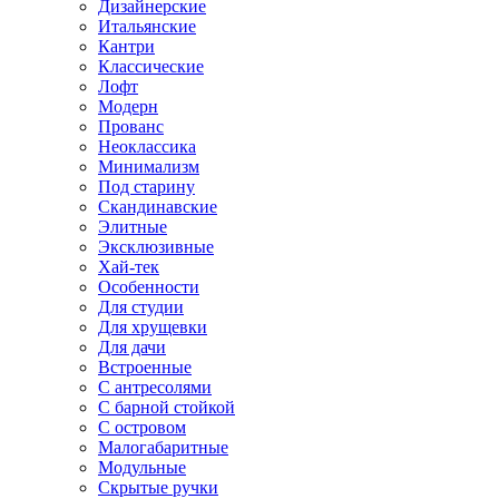
Дизайнерские
Итальянские
Кантри
Классические
Лофт
Модерн
Прованс
Неоклассика
Минимализм
Под старину
Скандинавские
Элитные
Эксклюзивные
Хай-тек
Особенности
Для студии
Для хрущевки
Для дачи
Встроенные
С антресолями
С барной стойкой
С островом
Малогабаритные
Модульные
Скрытые ручки