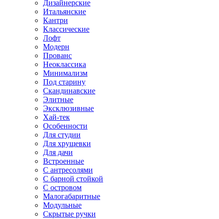
Дизайнерские
Итальянские
Кантри
Классические
Лофт
Модерн
Прованс
Неоклассика
Минимализм
Под старину
Скандинавские
Элитные
Эксклюзивные
Хай-тек
Особенности
Для студии
Для хрущевки
Для дачи
Встроенные
С антресолями
С барной стойкой
С островом
Малогабаритные
Модульные
Скрытые ручки