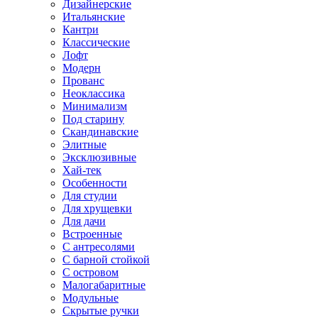
Дизайнерские
Итальянские
Кантри
Классические
Лофт
Модерн
Прованс
Неоклассика
Минимализм
Под старину
Скандинавские
Элитные
Эксклюзивные
Хай-тек
Особенности
Для студии
Для хрущевки
Для дачи
Встроенные
С антресолями
С барной стойкой
С островом
Малогабаритные
Модульные
Скрытые ручки