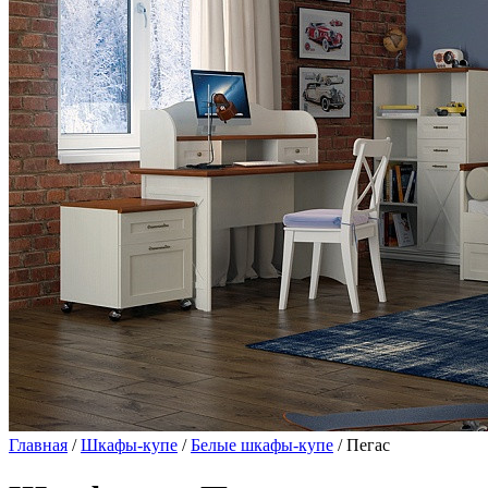
Главная
/
Шкафы-купе
/
Белые шкафы-купе
/ Пегас