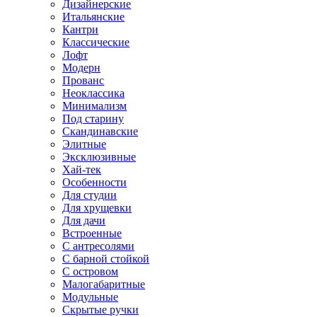
Дизайнерские
Итальянские
Кантри
Классические
Лофт
Модерн
Прованс
Неоклассика
Минимализм
Под старину
Скандинавские
Элитные
Эксклюзивные
Хай-тек
Особенности
Для студии
Для хрущевки
Для дачи
Встроенные
С антресолями
С барной стойкой
С островом
Малогабаритные
Модульные
Скрытые ручки