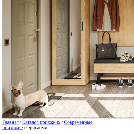
Главная
/
Каталог прихожих
/
Современные
прихожие
/ Ориганум