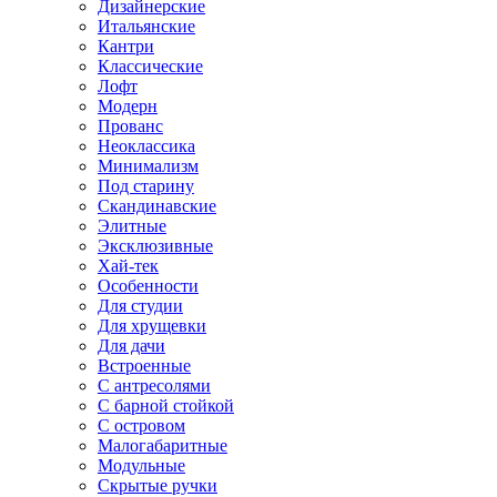
Дизайнерские
Итальянские
Кантри
Классические
Лофт
Модерн
Прованс
Неоклассика
Минимализм
Под старину
Скандинавские
Элитные
Эксклюзивные
Хай-тек
Особенности
Для студии
Для хрущевки
Для дачи
Встроенные
С антресолями
С барной стойкой
С островом
Малогабаритные
Модульные
Скрытые ручки