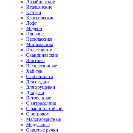
Дизайнерские
Итальянские
Кантри
Классические
Лофт
Модерн
Прованс
Неоклассика
Минимализм
Под старину
Скандинавские
Элитные
Эксклюзивные
Хай-тек
Особенности
Для студии
Для хрущевки
Для дачи
Встроенные
С антресолями
С барной стойкой
С островом
Малогабаритные
Модульные
Скрытые ручки