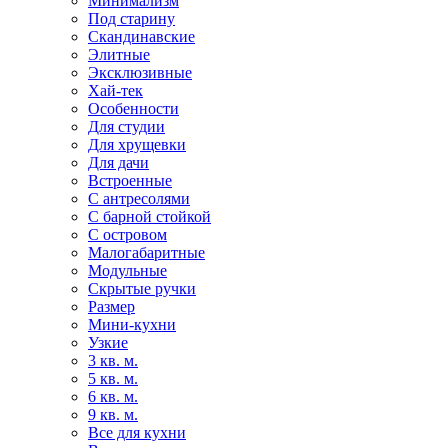
Минимализм
Под старину
Скандинавские
Элитные
Эксклюзивные
Хай-тек
Особенности
Для студии
Для хрущевки
Для дачи
Встроенные
С антресолями
С барной стойкой
С островом
Малогабаритные
Модульные
Скрытые ручки
Размер
Мини-кухни
Узкие
3 кв. м.
5 кв. м.
6 кв. м.
9 кв. м.
Все для кухни