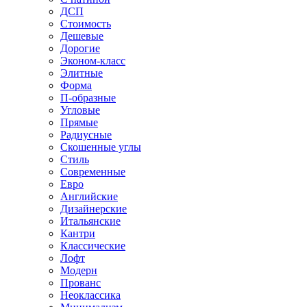
ДСП
Стоимость
Дешевые
Дорогие
Эконом-класс
Элитные
Форма
П-образные
Угловые
Прямые
Радиусные
Скошенные углы
Стиль
Современные
Евро
Английские
Дизайнерские
Итальянские
Кантри
Классические
Лофт
Модерн
Прованс
Неоклассика