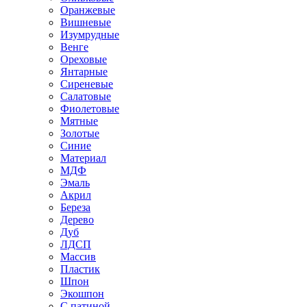
Оранжевые
Вишневые
Изумрудные
Венге
Ореховые
Янтарные
Сиреневые
Салатовые
Фиолетовые
Мятные
Золотые
Синие
Материал
МДФ
Эмаль
Акрил
Береза
Дерево
Дуб
ЛДСП
Массив
Пластик
Шпон
Экошпон
С патиной