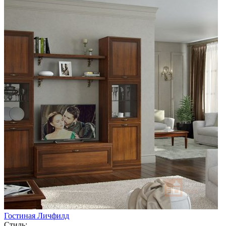
Гостиная Личфилд
Стиль: