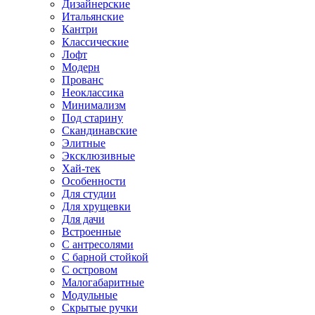
Дизайнерские
Итальянские
Кантри
Классические
Лофт
Модерн
Прованс
Неоклассика
Минимализм
Под старину
Скандинавские
Элитные
Эксклюзивные
Хай-тек
Особенности
Для студии
Для хрущевки
Для дачи
Встроенные
С антресолями
С барной стойкой
С островом
Малогабаритные
Модульные
Скрытые ручки