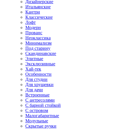
Дизайнерские
Итальянские
Кантри
Классические
Лофт
Модерн
Прованс
Неоклассика
Минимализм
Под старину
Скандинавские
Элитные
Эксклюзивные
Хай-тек
Особенности
Для студии
Для хрущевки
Для дачи
Встроенные
С антресолями
С барной стойкой
С островом
Малогабаритные
Модульные
Скрытые ручки