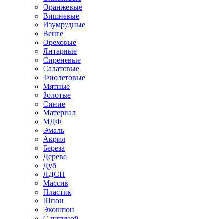
Оранжевые
Вишневые
Изумрудные
Венге
Ореховые
Янтарные
Сиреневые
Салатовые
Фиолетовые
Мятные
Золотые
Синие
Материал
МДФ
Эмаль
Акрил
Береза
Дерево
Дуб
ЛДСП
Массив
Пластик
Шпон
Экошпон
С патиной