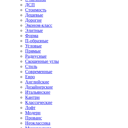
ДСП
Стоимость
Дешевые
Дорогие
Эконом-класс
Элитные
Форма
П-образные
Угловые
Прямые
Радиусные
Скошенные углы
Стиль
Современные
Евро
Английские
Дизайнерские
Итальянские
Кантри
Классические
Лофт
Модерн
Прованс
Неоклассика