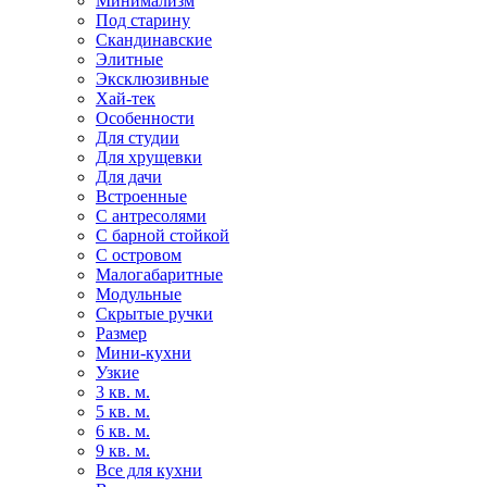
Минимализм
Под старину
Скандинавские
Элитные
Эксклюзивные
Хай-тек
Особенности
Для студии
Для хрущевки
Для дачи
Встроенные
С антресолями
С барной стойкой
С островом
Малогабаритные
Модульные
Скрытые ручки
Размер
Мини-кухни
Узкие
3 кв. м.
5 кв. м.
6 кв. м.
9 кв. м.
Все для кухни