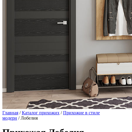
Главная
/
Каталог прихожих
/
Прихожие в стиле
модерн
/ Лобелия