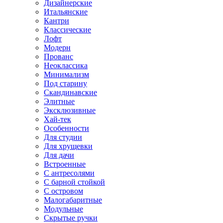
Дизайнерские
Итальянские
Кантри
Классические
Лофт
Модерн
Прованс
Неоклассика
Минимализм
Под старину
Скандинавские
Элитные
Эксклюзивные
Хай-тек
Особенности
Для студии
Для хрущевки
Для дачи
Встроенные
С антресолями
С барной стойкой
С островом
Малогабаритные
Модульные
Скрытые ручки