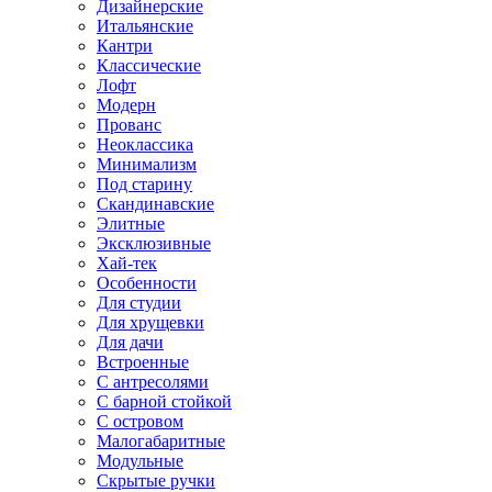
Дизайнерские
Итальянские
Кантри
Классические
Лофт
Модерн
Прованс
Неоклассика
Минимализм
Под старину
Скандинавские
Элитные
Эксклюзивные
Хай-тек
Особенности
Для студии
Для хрущевки
Для дачи
Встроенные
С антресолями
С барной стойкой
С островом
Малогабаритные
Модульные
Скрытые ручки