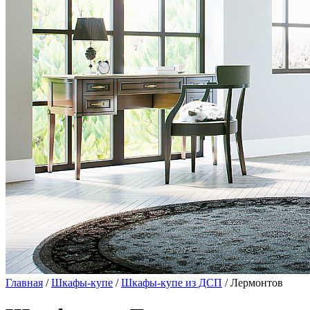
Главная
/
Шкафы-купе
/
Шкафы-купе из ДСП
/ Лермонтов