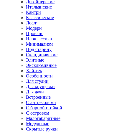
Дизайнерские
Итальянские
Кантри
Классические
Лофт
Модерн
Прованс
Неоклассика
Минимализм
Под старину
Скандинавские
Элитные
Эксклюзивные
Хай-тек
Особенности
Для студии
Для хрущевки
Для дачи
Встроенные
С антресолями
С барной стойкой
С островом
Малогабаритные
Модульные
Скрытые ручки