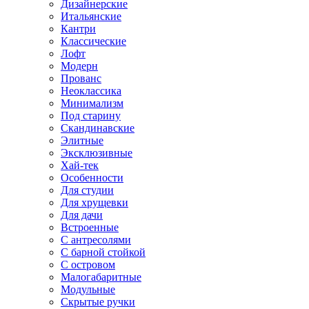
Дизайнерские
Итальянские
Кантри
Классические
Лофт
Модерн
Прованс
Неоклассика
Минимализм
Под старину
Скандинавские
Элитные
Эксклюзивные
Хай-тек
Особенности
Для студии
Для хрущевки
Для дачи
Встроенные
С антресолями
С барной стойкой
С островом
Малогабаритные
Модульные
Скрытые ручки