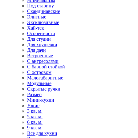
Минимализм
Под старину
Скандинавские
Элитные
Эксклюзивные
Хай-тек
Особенности
Для студии
Для хрущевки
Для дачи
Встроенные
С антресолями
С барной стойкой
С островом
Малогабаритные
Модульные
Скрытые ручки
Размер
Мини-кухни
Узкие
3 кв. м.
5 кв. м.
6 кв. м.
9 кв. м.
Все для кухни