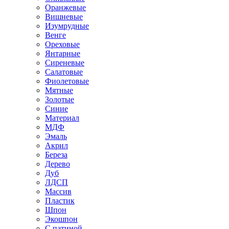
Оранжевые
Вишневые
Изумрудные
Венге
Ореховые
Янтарные
Сиреневые
Салатовые
Фиолетовые
Мятные
Золотые
Синие
Материал
МДФ
Эмаль
Акрил
Береза
Дерево
Дуб
ЛДСП
Массив
Пластик
Шпон
Экошпон
С патиной