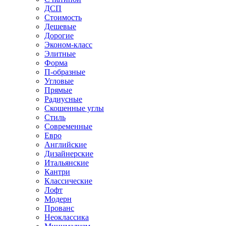
ДСП
Стоимость
Дешевые
Дорогие
Эконом-класс
Элитные
Форма
П-образные
Угловые
Прямые
Радиусные
Скошенные углы
Стиль
Современные
Евро
Английские
Дизайнерские
Итальянские
Кантри
Классические
Лофт
Модерн
Прованс
Неоклассика