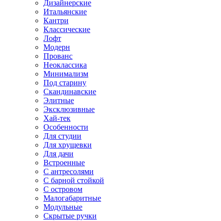
Дизайнерские
Итальянские
Кантри
Классические
Лофт
Модерн
Прованс
Неоклассика
Минимализм
Под старину
Скандинавские
Элитные
Эксклюзивные
Хай-тек
Особенности
Для студии
Для хрущевки
Для дачи
Встроенные
С антресолями
С барной стойкой
С островом
Малогабаритные
Модульные
Скрытые ручки