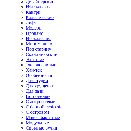
Дизайнерские
Итальянские
Кантри
Классические
Лофт
Модерн
Прованс
Неоклассика
Минимализм
Под старину
Скандинавские
Элитные
Эксклюзивные
Хай-тек
Особенности
Для студии
Для хрущевки
Для дачи
Встроенные
С антресолями
С барной стойкой
С островом
Малогабаритные
Модульные
Скрытые ручки