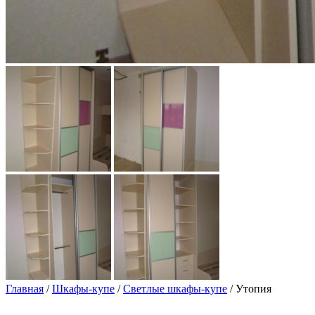
Главная
/
Шкафы-купе
/
Светлые шкафы-купе
/ Утопия