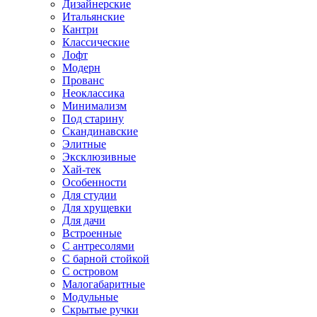
Дизайнерские
Итальянские
Кантри
Классические
Лофт
Модерн
Прованс
Неоклассика
Минимализм
Под старину
Скандинавские
Элитные
Эксклюзивные
Хай-тек
Особенности
Для студии
Для хрущевки
Для дачи
Встроенные
С антресолями
С барной стойкой
С островом
Малогабаритные
Модульные
Скрытые ручки