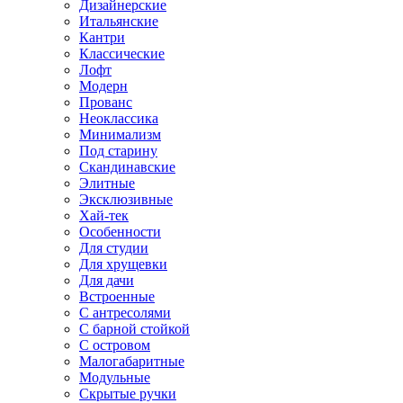
Дизайнерские
Итальянские
Кантри
Классические
Лофт
Модерн
Прованс
Неоклассика
Минимализм
Под старину
Скандинавские
Элитные
Эксклюзивные
Хай-тек
Особенности
Для студии
Для хрущевки
Для дачи
Встроенные
С антресолями
С барной стойкой
С островом
Малогабаритные
Модульные
Скрытые ручки