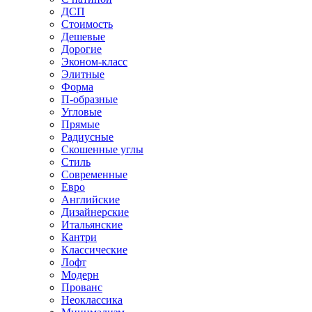
ДСП
Стоимость
Дешевые
Дорогие
Эконом-класс
Элитные
Форма
П-образные
Угловые
Прямые
Радиусные
Скошенные углы
Стиль
Современные
Евро
Английские
Дизайнерские
Итальянские
Кантри
Классические
Лофт
Модерн
Прованс
Неоклассика