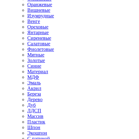
Оранжевые
Вишневые
Изумрудные
Венге
Ореховые
Янтарные
Сиреневые
Салатовые
Фиолетовые
Мятные
Золотые
Синие
Материал
МДФ
Эмаль
Акрил
Береза
Дерево
Дуб
ЛДСП
Массив
Пластик
Шпон
Экошпон
С патиной