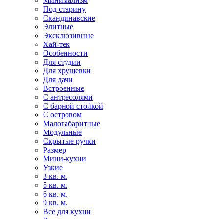
Минимализм
Под старину
Скандинавские
Элитные
Эксклюзивные
Хай-тек
Особенности
Для студии
Для хрущевки
Для дачи
Встроенные
С антресолями
С барной стойкой
С островом
Малогабаритные
Модульные
Скрытые ручки
Размер
Мини-кухни
Узкие
3 кв. м.
5 кв. м.
6 кв. м.
9 кв. м.
Все для кухни