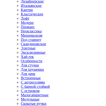
Дизайнерские
Итальянские
Кантри
Классические
Лофт
Модерн
Прованс
Неоклассика
Минимализм
Под старину
Скандинавские
Элитные
Эксклюзивные
Хай-тек
Особенности
Для студии
Для хрущевки
Для дачи
Встроенные
С антресолями
С барной стойкой
С островом
Малогабаритные
Модульные
Скрытые ручки