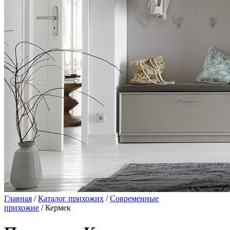
Главная
/
Каталог прихожих
/
Современные
прихожие
/ Кермек