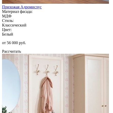
Прихожая Адромисхус
Материал фасада:
МДФ
Стиль:
Классический
Цвет:
Белый
от 56 000 руб.
Рассчитать