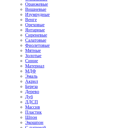
Оранжевые
Вишневые
Изумрудные
Венге
Ореховые
Янтарные
Сиреневые
Салатовые
Фиолетовые
Мятные
Золотые
Синие
Материал
МДФ
Эмаль
Акрил
Береза
Дерево
Дуб
ЛДСП
Массив
Пластик
Шпон
Экошпон
С патиной