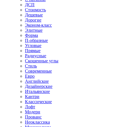
ДСП
Стоимость
Дешевые
Дорогие
Эконом-класс
Элитные
Форма
П-образные
Угловые
Прямые
Радиусные
Скошенные углы
Стиль
Современные
Евро
Английские
Дизайнерские
Итальянские
Кантри
Классические
Лофт
Модерн
Прованс
Неоклассика