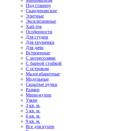
Минимализм
Под старину
Скандинавские
Элитные
Эксклюзивные
Хай-тек
Особенности
Для студии
Для хрущевки
Для дачи
Встроенные
С антресолями
С барной стойкой
С островом
Малогабаритные
Модульные
Скрытые ручки
Размер
Мини-кухни
Узкие
3 кв. м.
5 кв. м.
6 кв. м.
9 кв. м.
Все для кухни