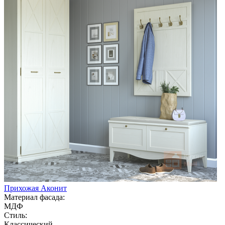
Прихожая Аконит
Материал фасада:
МДФ
Стиль:
Классический