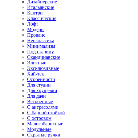
Дизайнерские
Итальянские
Кантри
Классические
Лофт
Модерн
Прованс
Неоклассика
Минимализм
Под старину
Скандинавские
Элитные
Эксклюзивные
Хай-тек
Особенности
Для студии
Для хрущевки
Для дачи
Встроенные
С антресолями
С барной стойкой
С островом
Малогабаритные
Модульные
Скрытые ручки