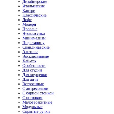
Дизайнерские
Итальянские
Кантри
Классические
Лофт
Модерн
Прованс
Неоклассика
Минимализм
Под старину
Скандинавские
Элитные
Эксклюзивные
Хай-тек
Особенности
Для студии
Для хрущевки
Для дачи
Встроенные
С антресолями
С барной стойкой
С островом
Малогабаритные
Модульные
Скрытые ручки