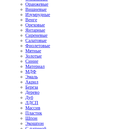
Оранжевые
Вишневые
Изумрудные
Венге
Ореховые
Янтарные
Сиреневые
Салатовые
Фиолетовые
Мятные
Золотые
Синие
Материал
МДФ
Эмаль
Акрил
Береза
Дерево
Дуб
ЛДСП
Массив
Пластик
Шпон
Экошпон
С патиной