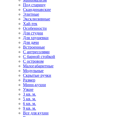
Минимализм
Под старину
Скандинавские
Элитные
Эксклюзивные
Хай-тек
Особенности
Для студии
Для хрущевки
Для дачи
Встроенные
С антресолями
С барной стойкой
С островом
Малогабаритные
Модульные
Скрытые ручки
Размер
Мини-кухни
Узкие
3 кв. м.
5 кв. м.
6 кв. м.
9 кв. м.
Все для кухни