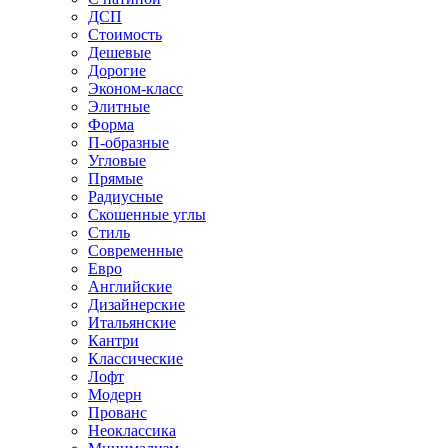
ДСП
Стоимость
Дешевые
Дорогие
Эконом-класс
Элитные
Форма
П-образные
Угловые
Прямые
Радиусные
Скошенные углы
Стиль
Современные
Евро
Английские
Дизайнерские
Итальянские
Кантри
Классические
Лофт
Модерн
Прованс
Неоклассика