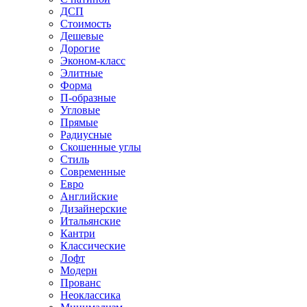
ДСП
Стоимость
Дешевые
Дорогие
Эконом-класс
Элитные
Форма
П-образные
Угловые
Прямые
Радиусные
Скошенные углы
Стиль
Современные
Евро
Английские
Дизайнерские
Итальянские
Кантри
Классические
Лофт
Модерн
Прованс
Неоклассика