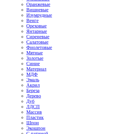
Оранжевые
Вишневые
Изумрудные
Венге
Ореховые
Янтарные
Сиреневые
Салатовые
Фиолетовые
Мятные
Золотые
Синие
Материал
МДФ
Эмаль
Акрил
Береза
Дерево
Дуб
ЛДСП
Массив
Пластик
Шпон
Экошпон
С патиной