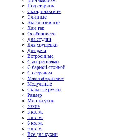
Минимализм
Под старину
Скандинавские
Элитные
Эксклюзивные
Хай-тек
Особенности
Для студии
Для хрущевки
Для дачи
Встроенные
С антресолями
С барной стойкой
С островом
Малогабаритные
Модульные
Скрытые ручки
Размер
Мини-кухни
Узкие
3 кв. м.
5 кв. м.
6 кв. м.
9 кв. м.
Все для кухни