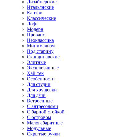
Дизайнерские
Итальянские
Кантри
Классические
Лофт
Модерн
Прованс
Неоклассика
Минимализм
Под старину
Скандинавские
Элитные
Эксклюзивные
Хай-тек
Особенности
Для студии
Для хрущевки
Для дачи
Встроенные
С антресолями
С барной стойкой
С островом
Малогабаритные
Модульные
Скрытые ручки