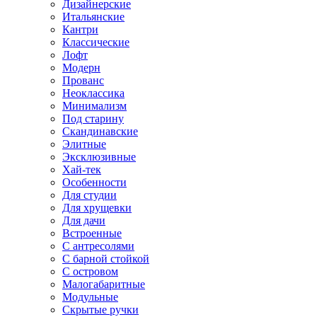
Дизайнерские
Итальянские
Кантри
Классические
Лофт
Модерн
Прованс
Неоклассика
Минимализм
Под старину
Скандинавские
Элитные
Эксклюзивные
Хай-тек
Особенности
Для студии
Для хрущевки
Для дачи
Встроенные
С антресолями
С барной стойкой
С островом
Малогабаритные
Модульные
Скрытые ручки