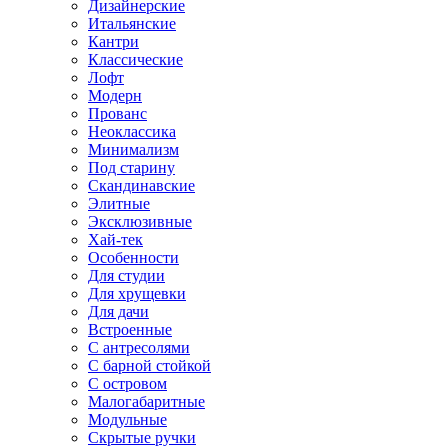
Дизайнерские
Итальянские
Кантри
Классические
Лофт
Модерн
Прованс
Неоклассика
Минимализм
Под старину
Скандинавские
Элитные
Эксклюзивные
Хай-тек
Особенности
Для студии
Для хрущевки
Для дачи
Встроенные
С антресолями
С барной стойкой
С островом
Малогабаритные
Модульные
Скрытые ручки