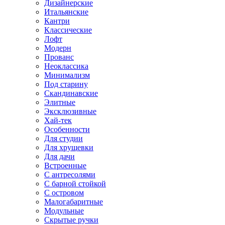
Дизайнерские
Итальянские
Кантри
Классические
Лофт
Модерн
Прованс
Неоклассика
Минимализм
Под старину
Скандинавские
Элитные
Эксклюзивные
Хай-тек
Особенности
Для студии
Для хрущевки
Для дачи
Встроенные
С антресолями
С барной стойкой
С островом
Малогабаритные
Модульные
Скрытые ручки