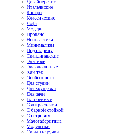
Дизайнерские
Итальянские
Кантри
Классические
Лофт
Модерн
Прованс
Неоклассика
Минимализм
Под старину
Скандинавские
Элитные
Эксклюзивные
Хай-тек
Особенности
Для студии
Для хрущевки
Для дачи
Встроенные
С антресолями
С барной стойкой
С островом
Малогабаритные
Модульные
Скрытые ручки