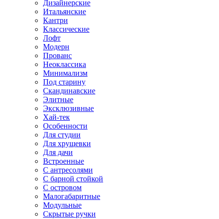
Дизайнерские
Итальянские
Кантри
Классические
Лофт
Модерн
Прованс
Неоклассика
Минимализм
Под старину
Скандинавские
Элитные
Эксклюзивные
Хай-тек
Особенности
Для студии
Для хрущевки
Для дачи
Встроенные
С антресолями
С барной стойкой
С островом
Малогабаритные
Модульные
Скрытые ручки