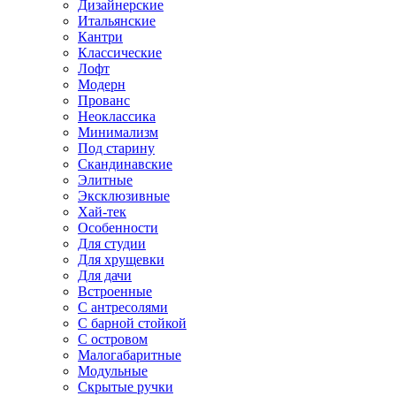
Дизайнерские
Итальянские
Кантри
Классические
Лофт
Модерн
Прованс
Неоклассика
Минимализм
Под старину
Скандинавские
Элитные
Эксклюзивные
Хай-тек
Особенности
Для студии
Для хрущевки
Для дачи
Встроенные
С антресолями
С барной стойкой
С островом
Малогабаритные
Модульные
Скрытые ручки