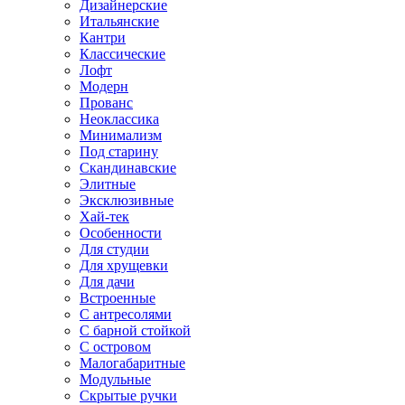
Дизайнерские
Итальянские
Кантри
Классические
Лофт
Модерн
Прованс
Неоклассика
Минимализм
Под старину
Скандинавские
Элитные
Эксклюзивные
Хай-тек
Особенности
Для студии
Для хрущевки
Для дачи
Встроенные
С антресолями
С барной стойкой
С островом
Малогабаритные
Модульные
Скрытые ручки