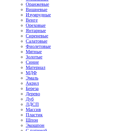
Оранжевые
Вишневые
Изумрудные
Венге
Ореховые
Янтарные
Сиреневые
Салатовые
Фиолетовые
Мятные
Золотые
Синие
Материал
МДФ
Эмаль
Акрил
Береза
Дерево
Дуб
ЛДСП
Массив
Пластик
Шпон
Экошпон
С патиной