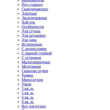
Минимализм
Под старину
Скандинавские
Элитные
Эксклюзивные
Хай-тек
Особенности
Для студии
Для хрущевки
Для дачи
Встроенные
С антресолями
С барной стойкой
С островом
Малогабаритные
Модульные
Скрытые ручки
Размер
Мини-кухни
Узкие
3 кв. м.
5 кв. м.
6 кв. м.
9 кв. м.
Все для кухни