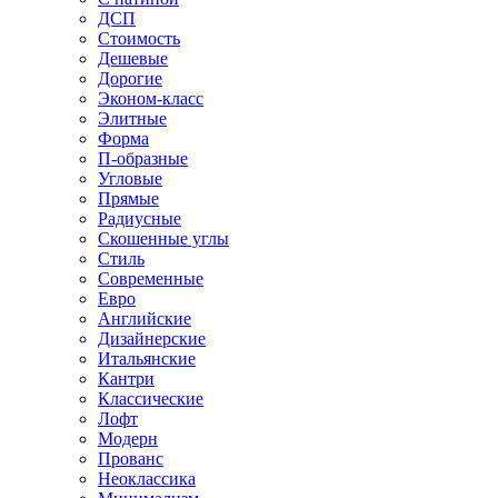
ДСП
Стоимость
Дешевые
Дорогие
Эконом-класс
Элитные
Форма
П-образные
Угловые
Прямые
Радиусные
Скошенные углы
Стиль
Современные
Евро
Английские
Дизайнерские
Итальянские
Кантри
Классические
Лофт
Модерн
Прованс
Неоклассика