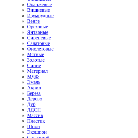
Оранжевые
Вишневые
Изумрудные
Венге
Ореховые
Янтарные
Сиреневые
Салатовые
Фиолетовые
Мятные
Золотые
Синие
Материал
МДФ
Эмаль
Акрил
Береза
Дерево
Дуб
ЛДСП
Массив
Пластик
Шпон
Экошпон
С патиной