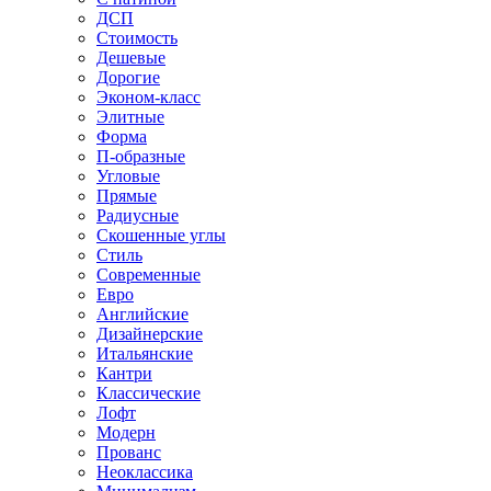
ДСП
Стоимость
Дешевые
Дорогие
Эконом-класс
Элитные
Форма
П-образные
Угловые
Прямые
Радиусные
Скошенные углы
Стиль
Современные
Евро
Английские
Дизайнерские
Итальянские
Кантри
Классические
Лофт
Модерн
Прованс
Неоклассика