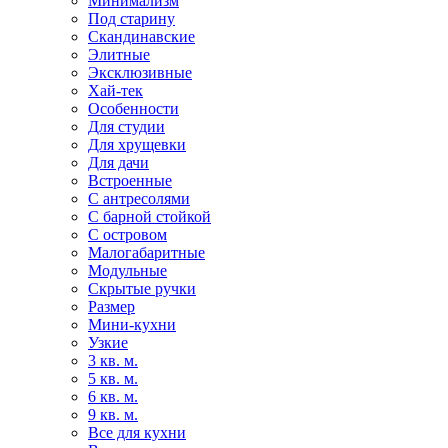
Минимализм
Под старину
Скандинавские
Элитные
Эксклюзивные
Хай-тек
Особенности
Для студии
Для хрущевки
Для дачи
Встроенные
С антресолями
С барной стойкой
С островом
Малогабаритные
Модульные
Скрытые ручки
Размер
Мини-кухни
Узкие
3 кв. м.
5 кв. м.
6 кв. м.
9 кв. м.
Все для кухни